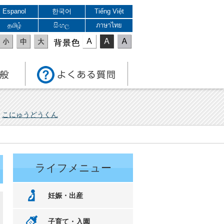
Espanol
한국어
Tiếng Việt
தமிழ்
සිංහල
ภาษาไทย
表示色
こにゅうどうくん
ライフメニュー
妊娠・出産
子育て・入園