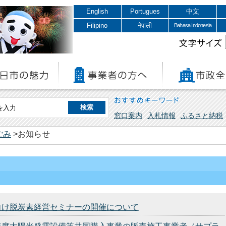
English
Portugues
中文
Filipino
नेपाली
Bahasa Indonesia
文字サイズ
おすすめキーワード
窓口案内
入札情報
ふるさと納税
ごみ
>お知らせ
向け脱炭素経営セミナーの開催について