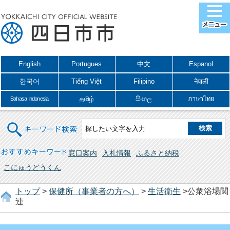
English
Portugues
中文
Espanol
한국어
Tiếng Việt
Filipino
नेपाली
தமிழ்
සිංහල
ภาษาไทย
Bahasa Indonesia
キーワード検索
おすすめキーワード
窓口案内
入札情報
ふるさと納税
こにゅうどうくん
トップ
>
保健所（事業者の方へ）
>
生活衛生
>公衆浴場関
連