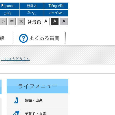
Espanol
한국어
Tiếng Việt
தமிழ்
සිංහල
ภาษาไทย
表示色
こにゅうどうくん
ライフメニュー
妊娠・出産
子育て・入園