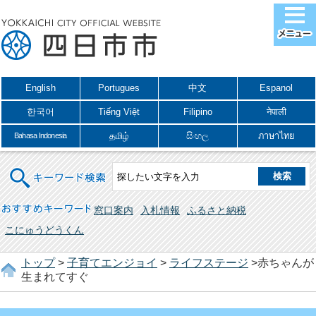
English
Portugues
中文
Espanol
한국어
Tiếng Việt
Filipino
नेपाली
தமிழ்
සිංහල
ภาษาไทย
Bahasa Indonesia
キーワード検索
おすすめキーワード
窓口案内
入札情報
ふるさと納税
こにゅうどうくん
トップ
>
子育てエンジョイ
>
ライフステージ
>赤ちゃんが
生まれてすぐ