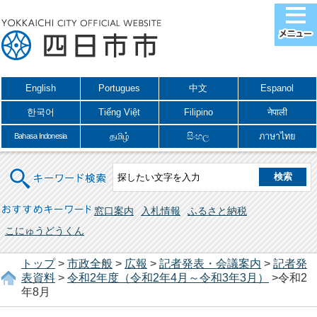
English
Portugues
中文
Espanol
한국어
Tiếng Việt
Filipino
नेपाली
தமிழ்
සිංහල
ภาษาไทย
Bahasa Indonesia
キーワード検索
おすすめキーワード
窓口案内
入札情報
ふるさと納税
こにゅうどうくん
トップ
>
市政全般
>
広報
>
記者発表・会議案内
>
記者発
表資料
>
令和2年度（令和2年4月～令和3年3月）
>令和2
年8月