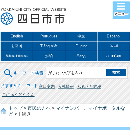
English
Portugues
中文
Espanol
한국어
Tiếng Việt
Filipino
नेपाली
தமிழ்
සිංහල
ภาษาไทย
Bahasa Indonesia
キーワード検索
おすすめキーワード
窓口案内
入札情報
ふるさと納税
こにゅうどうくん
トップ
>
市民の方へ
>
マイナンバー、マイナポータルな
ど
>手続き