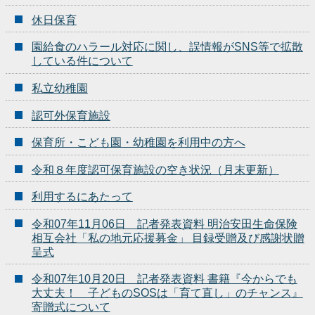
休日保育
園給食のハラール対応に関し、誤情報がSNS等で拡散
している件について
私立幼稚園
認可外保育施設
保育所・こども園・幼稚園を利用中の方へ
令和８年度認可保育施設の空き状況（月末更新）
利用するにあたって
令和07年11月06日 記者発表資料 明治安田生命保険
相互会社「私の地元応援募金」 目録受贈及び感謝状贈
呈式
令和07年10月20日 記者発表資料 書籍『今からでも
大丈夫！ 子どものSOSは「育て直し」のチャンス』
寄贈式について