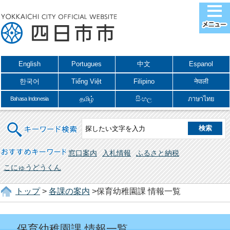
English
Portugues
中文
Espanol
한국어
Tiếng Việt
Filipino
नेपाली
தமிழ்
සිංහල
ภาษาไทย
Bahasa Indonesia
キーワード検索
おすすめキーワード
窓口案内
入札情報
ふるさと納税
こにゅうどうくん
トップ
>
各課の案内
>保育幼稚園課 情報一覧
保育幼稚園課 情報一覧