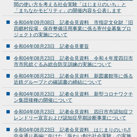
間の使い方を考える社会実験「はじまりのいち」と
「まちなかモビリティ」の開催内容を公表します
令和04年09月08日 記者会見資料 市指定文化財「旧
四郷村役場」保存整備活用事業に係る寄付金募集プロ
ジェクトの実施について
令和04年08月23日 記者会見要旨
令和04年08月23日 記者会見資料 令和４年度四日市
市市民総ぐるみ総合防災訓練の実施について
令和04年08月23日 記者会見資料 新図書館等に係る
近鉄グループとの確認書の締結について
令和04年08月23日 記者会見資料 新型コロナワクチ
ン集団接種の開催について
令和04年08月23日 記者会見資料 四日市市認知症フ
レンドリー宣言および認知症早期診断事業について
令和04年08月23日 記者会見資料 はじまりのいち‼
中央通り再編に向けた「賑わい創出社会実験」の実施