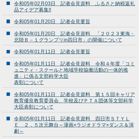
令和05年02月03日 記者会見資料 ふるさと納税返礼
品アイデア募集‼
令和05年01月20日 記者会見要旨
令和05年01月20日 記者会見資料 「２０２３東海・
北陸Ｂ－１グランプリin四日市」の開催について
令和05年01月11日 記者会見要旨
令和05年01月11日 記者会見資料 令和４年度「コミ
ュニティ・スクールと地域学校協働活動の一体的推
進」に係る文部科学大臣
表彰について
令和05年01月11日 記者会見資料 第１５回キャリア
教育優良教育委員会、学校及びＰＴＡ団体等文部科学
大臣表彰について
令和05年01月11日 記者会見資料 四日市ＳＴＹＬ
Ｅ ２．５次元舞台～漫画×ラジオドラマ×ダンス＆演
劇～