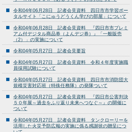
令和04年06月28日 記者会見資料 四日市市学習ポー
タルサイト「こにゅうどうくん学びの部屋」について
令和04年06月28日 記者会見資料 『四日市市プレミ
アム付デジタル商品券（よんデジ券）』「一般販売
（2）」の実施について
令和04年05月27日 記者会見要旨
令和04年05月27日 記者会見資料 令和４年度実施職
員採用試験について
令和04年05月27日 記者会見資料 四日市市消防団大
規模災害対応班（特殊任務隊）の発隊ついて
令和04年05月27日 記者会見資料 『四日市公害判決
５０年展～過去をふり返り未来へつなぐ～』の開催に
ついて
令和04年05月27日 記者会見資料 タンクローリーを
活用した火災予防広報の実施に係る感謝状の贈呈につ
いて