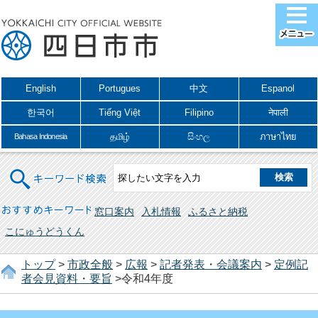
English
Portugues
中文
Espanol
한국어
Tiếng Việt
Filipino
नेपाली
தமிழ்
සිංහල
ภาษาไทย
Bahasa Indonesia
キーワード検索
おすすめキーワード
窓口案内
入札情報
ふるさと納税
こにゅうどうくん
トップ
>
市政全般
>
広報
>
記者発表・会議案内
>
定例記
者会見資料・要旨
>令和4年度