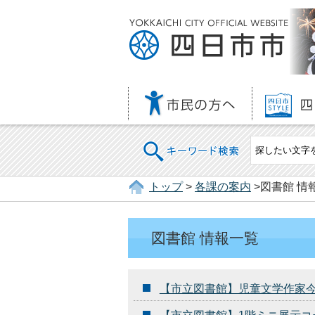
キーワード検索
トップ
>
各課の案内
>図書館 情
図書館 情報一覧
【市立図書館】児童文学作家