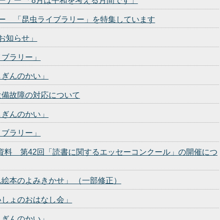
ーナー 「8月は平和を考える月間です」
ー 「昆虫ライブラリー」を特集しています
お知らせ」
イブラリー」
しぎんのかい」
設備故障の対応について
しぎんのかい」
イブラリー」
発表資料 第42回「読書に関するエッセーコンクール」の開催につ
絵本のよみきかせ」 （一部修正）
いしょのおはなし会」
しぎんのかい」