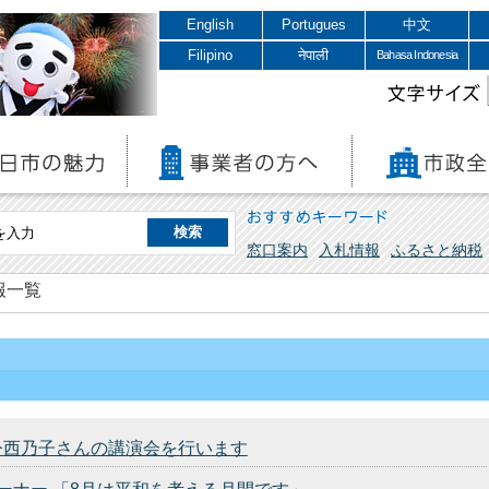
English
Portugues
中文
Filipino
नेपाली
Bahasa Indonesia
文字サイズ
おすすめキーワード
窓口案内
入札情報
ふるさと納税
報一覧
今西乃子さんの講演会を行います