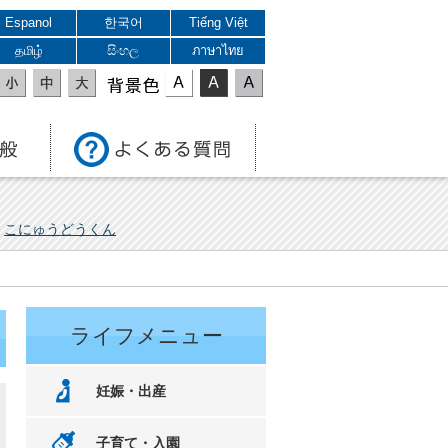
Espanol
한국어
Tiếng Việt
தமிழ்
සිංහල
ภาษาไทย
表示色
こにゅうどうくん
ライフメニュー
妊娠・出産
子育て・入園