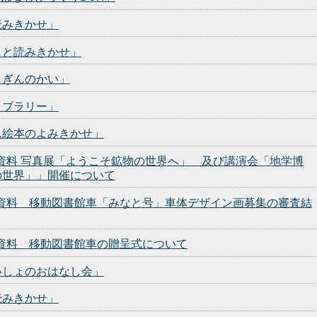
読みきかせ」
しと読みきかせ」
しぎんのかい」
イブラリー」
ん絵本のよみきかせ」
発表資料 写真展「ようこそ鉱物の世界へ」 及び講演会「地学博
の世界」」開催について
発表資料 移動図書館車「みなと号」車体デザイン画募集の審査結
表資料 移動図書館車の贈呈式について
いしょのおはなし会」
読みきかせ」