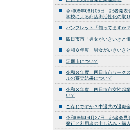
令和08年06月05日 記者
学校による商店街活性化の取
パンフレット「知ってますか
四日市市「男女がいきいきと
令和８年度「男女がいきいき
定期市について
令和８年度 四日市市ワーク
ルの審査結果について
令和８年度 四日市市女性起
いて
ご存じですか？中退共の退職
令和08年04月27日 記者
発行と利用者の申し込み・購