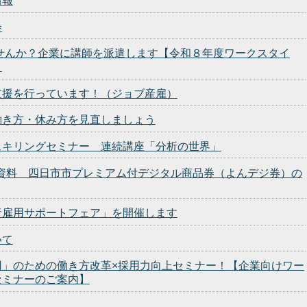
情報
会
せんか？企業に講師を派遣します【令和８年度ワークスタイ
】
支援を行っています！（ジョブ産雇）
働き方・休み方を見直しましょう
スキリングセミナー 連続講座「分析の世界」
発表資料 四日市市プレミアム付デジタル商品券（よんデジ券）の
者雇用サポートフェア」を開催します
いて
用」のための働き方改革×採用力向上セミナー！【企業向けワー
セミナーのご案内】