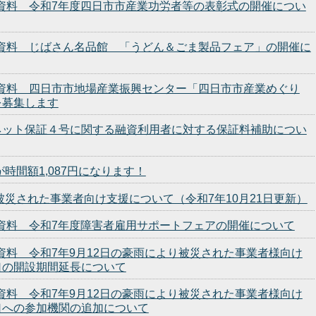
会見資料 令和7年度四日市市産業功労者等の表彰式の開催につい
発表資料 じばさん名品館 「うどん＆ごま製品フェア」の開催に
発表資料 四日市市地場産業振興センター「四日市市産業めぐり
を募集します
ネット保証４号に関する融資利用者に対する保証料補助につい
時間額1,087円になります！
被災された事業者向け支援について（令和7年10月21日更新）
発表資料 令和7年度障害者雇用サポートフェアの開催について
表資料 令和7年9月12日の豪雨により被災された事業者様向け
口の開設期間延長について
表資料 令和7年9月12日の豪雨により被災された事業者様向け
口への参加機関の追加について