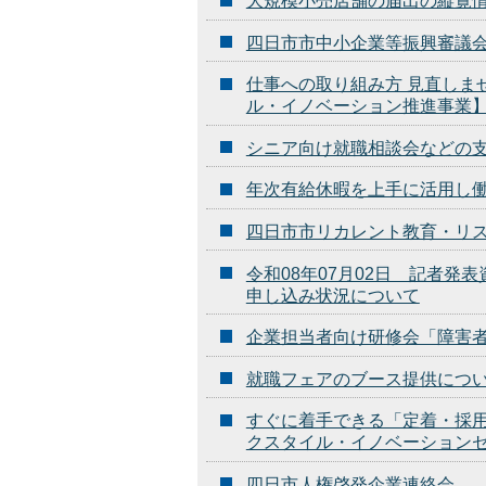
大規模小売店舗の届出の縦覧
四日市市中小企業等振興審議
仕事への取り組み方 見直しま
ル・イノベーション推進事業
シニア向け就職相談会などの
年次有給休暇を上手に活用し
四日市市リカレント教育・リ
令和08年07月02日 記者
申し込み状況について
企業担当者向け研修会「障害
就職フェアのブース提供につ
すぐに着手できる「定着・採
クスタイル・イノベーション
四日市人権啓発企業連絡会