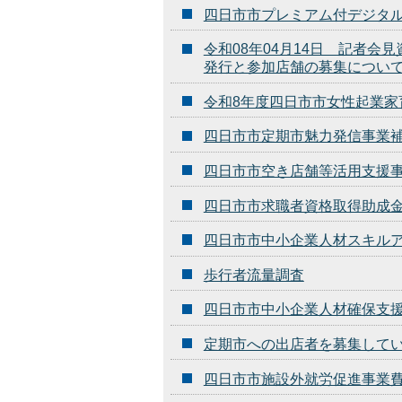
四日市市プレミアム付デジタ
令和08年04月14日 記者
発行と参加店舗の募集につい
令和8年度四日市市女性起業
四日市市定期市魅力発信事業
四日市市空き店舗等活用支援
四日市市求職者資格取得助成
四日市市中小企業人材スキル
歩行者流量調査
四日市市中小企業人材確保支
定期市への出店者を募集して
四日市市施設外就労促進事業