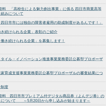
発表資料 「高校生による魅力創出事業」に係る 四日市商業高等
り組みについて
？四日市市には独自の障害者雇用の助成制度があるんです！」
働き続けられる企業」表彰のご紹介
と働き続けられる企業」を募集します！
スタイル・イノベーション推進事業業務委託公募型プロポーザ
業家育成支援事業業務委託公募型プロポーザルの審査結果につ
金制度
会見資料 四日市市プレミアム付デジタル商品券（よんデジ券）の
入について ～5月20日から申し込みが始まります～