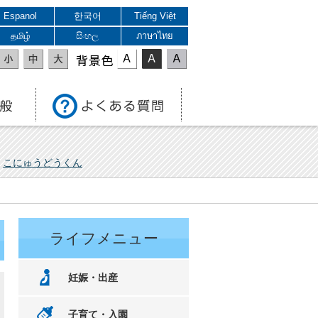
Espanol
한국어
Tiếng Việt
தமிழ்
සිංහල
ภาษาไทย
表示色
こにゅうどうくん
ライフメニュー
妊娠・出産
子育て・入園