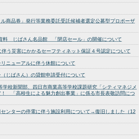
タル商品券」発行等業務委託受託候補者選定公募型プロポーザ
発表資料 じばさん名品館 「閉店セール」の開催について
に伴う災害にかかるセーフティネット保証４号認定について
ーリニューアルに伴う休館について
ー（じばさん）の貸館申請受付について
市高等学校新聞部、四日市商業高等学校課題研究「シティマネジメ
賞！ 「高校生による魅力創出事業」に係る市長表敬訪問につ
センターの停電に伴う施設利用について→復旧しました（12