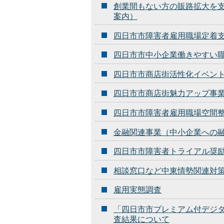
創業間もない方の販路拡大を
案内）
四日市市障害者雇用職場定着
四日市市中小企業働きやすい
四日市市商店街活性化イベン
四日市市商店街魅力アップ事
四日市市障害者雇用職場空間
金融関連事業（中小企業への
四日市市障害者トライアル奨
相談窓口など中東情勢関連対
雇用実態調査
「四日市市プレミアム付デジ
査結果について