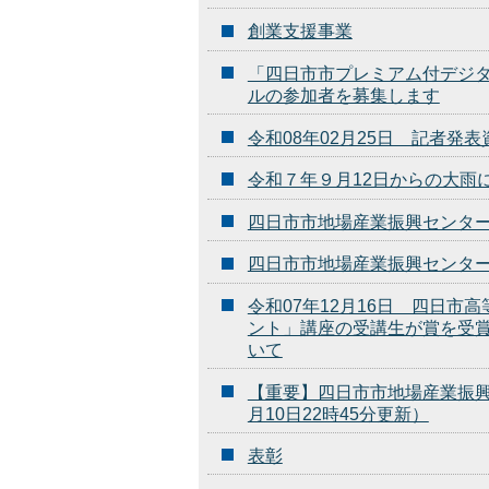
創業支援事業
「四日市市プレミアム付デジ
ルの参加者を募集します
令和08年02月25日 記者
令和７年９月12日からの大雨
四日市市地場産業振興センタ
四日市市地場産業振興センタ
令和07年12月16日 四日
ント」講座の受講生が賞を受
いて
【重要】四日市市地場産業振興
月10日22時45分更新）
表彰