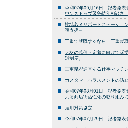
令和07年09月16日 記者発
ワンストップ緊急特別相談窓
地域若者サポートステーション
職支援～
三重で就職するなら「三重就
人材の確保・定着に向けて奨
還制度）
三重県が運営する仕事マッチ
カスタマーハラスメントの防
令和07年08月01日 記者
よる商店街活性化の取り組み
雇用対策協定
令和07年07月29日 記者