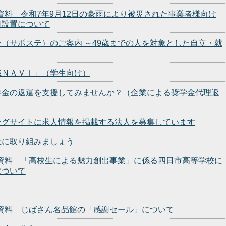
表資料 令和7年9月12日の豪雨により被災された事業者様向け
口設置について
（サポステ）のご案内 ～49歳までの人を対象とした自立・就
職ＮＡＶＩ」（学生向け）
学金の返還を支援してみませんか？（企業による奨学金代理返
ングサイトに求人情報を掲載する法人を募集しています
止に取り組みましょう
発表資料 「高校生による魅力創出事業」に係る四日市高等学校に
について
発表資料 じばさん名品館の「感謝セール」について