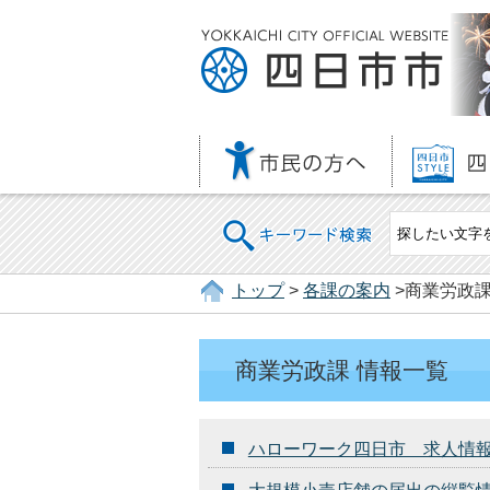
キーワード検索
トップ
>
各課の案内
>商業労政課
商業労政課 情報一覧
ハローワーク四日市 求人情