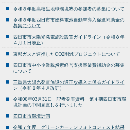
令和８年度高校生地球環境塾の参加者の募集について
令和８年度四日市市燃料電池自動車導入促進補助金の
募集について
四日市市太陽光発電施設設置ガイドライン（令和８年
４月１日廃止）
東邦ガスと連携したCO2削減プロジェクトについて
四日市市中小企業脱炭素経営支援事業費補助金の募集
について
三重県太陽光発電施設の適正な導入に係るガイドライ
ン（令和８年４月改訂）
令和08年03月31日 記者発表資料 第４期四日市市環
境計画の中間見直しを行いました
四日市市環境計画
令和７年度 グリーンカーテンフォトコンテスト結果