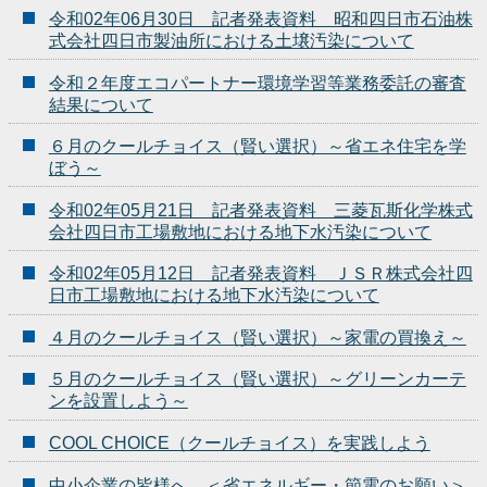
令和02年06月30日 記者発表資料 昭和四日市石油株
式会社四日市製油所における土壌汚染について
令和２年度エコパートナー環境学習等業務委託の審査
結果について
６月のクールチョイス（賢い選択）～省エネ住宅を学
ぼう～
令和02年05月21日 記者発表資料 三菱瓦斯化学株式
会社四日市工場敷地における地下水汚染について
令和02年05月12日 記者発表資料 ＪＳＲ株式会社四
日市工場敷地における地下水汚染について
４月のクールチョイス（賢い選択）～家電の買換え～
５月のクールチョイス（賢い選択）～グリーンカーテ
ンを設置しよう～
COOL CHOICE（クールチョイス）を実践しよう
中小企業の皆様へ ＜省エネルギー・節電のお願い＞