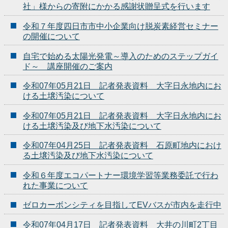
社」様からの寄附にかかる感謝状贈呈式を行います
令和７年度四日市市中小企業向け脱炭素経営セミナー
の開催について
自宅で始める太陽光発電～導入のためのステップガイ
ド～ 講座開催のご案内
令和07年05月21日 記者発表資料 大字日永地内にお
ける土壌汚染について
令和07年05月21日 記者発表資料 大字日永地内にお
ける土壌汚染及び地下水汚染について
令和07年04月25日 記者発表資料 石原町地内におけ
る土壌汚染及び地下水汚染について
令和６年度エコパートナー環境学習等業務委託で行わ
れた事業について
ゼロカーボンシティを目指してEVバスが市内を走行中
令和07年04月17日 記者発表資料 大井の川町2丁目