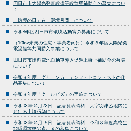
四日市市太陽光発電設備等設置費補助金の募集につい
て
「環境の日」＆「環境月間」について
令和8年度四日市市環境活動賞の募集について
（10kw未満の住宅・事業者向け）令和８年度太陽光発
電設備等共同購入事業について
四日市市燃料電池自動車導入促進上乗せ補助金の募集
について
令和８年度 グリーンカーテンフォトコンテストの作
品募集について
令和８年度「クールビズ」の実施について
令和08年04月23日 記者発表資料 大字羽津乙地内に
おける土壌汚染について
令和08年04月15日 記者発表資料 令和８年度高校生
地球環境塾の参加者の募集について