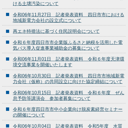
ける土壌汚染について
令和06年11月27日 記者発表資料 四日市市における
地域新電力会社の設立式について
再エネ特措法に基づく住民説明会について
令和６年度四日市市企業版ふるさと納税を活用した電
気バス導入促進事業補助金の募集について
令和06年11月01日 記者発表資料 令和６年度天津環
境交流事業を開催いたします
令和06年10月30日 記者発表資料 四日市市地域新電
力会社（仮称）の共同設立に向けた協定締結について
令和06年10月15日 記者発表資料 令和６年度 ぜん
息予防等講演会 参加者募集について
令和６年度四日市市中小企業向け脱炭素経営セミナー
の開催について
令和06年10月04日 記者発表資料 令和5年度 水質