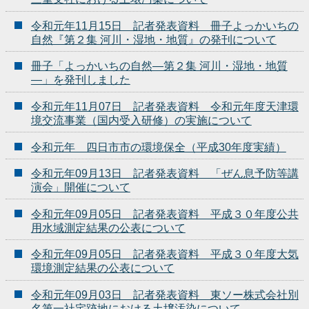
令和元年11月15日 記者発表資料 冊子よっかいちの
自然『第２集 河川・湿地・地質』の発刊について
冊子「よっかいちの自然―第２集 河川・湿地・地質
―」を発刊しました
令和元年11月07日 記者発表資料 令和元年度天津環
境交流事業（国内受入研修）の実施について
令和元年 四日市市の環境保全（平成30年度実績）
令和元年09月13日 記者発表資料 「ぜん息予防等講
演会」開催について
令和元年09月05日 記者発表資料 平成３０年度公共
用水域測定結果の公表について
令和元年09月05日 記者発表資料 平成３０年度大気
環境測定結果の公表について
令和元年09月03日 記者発表資料 東ソー株式会社別
名第一社宅跡地における土壌汚染について