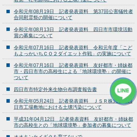
令和元年08月19日 記者発表資料 第37回公害犠牲者
合同慰霊祭の開催について
令和元年08月13日 記者発表資料 四日市市環境活動
賞の募集について
令和元年07月16日 記者発表資料 令和元年度「こど
もよっかいちＣＯ２ダイエット作戦」の実施について
令和元年07月16日 記者発表資料 友好都市・姉妹都
市・四日市市の高校生による「地球環境塾」の開催に
ついて
四日市市特定外来生物分布調査報告書
令和元年05月24日 記者発表資料 ＪＳＲ株式会社四
日市工場敷地における土壌汚染について
平成31年04月12日 記者発表資料 友好都市・姉妹都
市の高校生との「地球環境塾」参加者の募集について
オオキンケイギクを育てないで