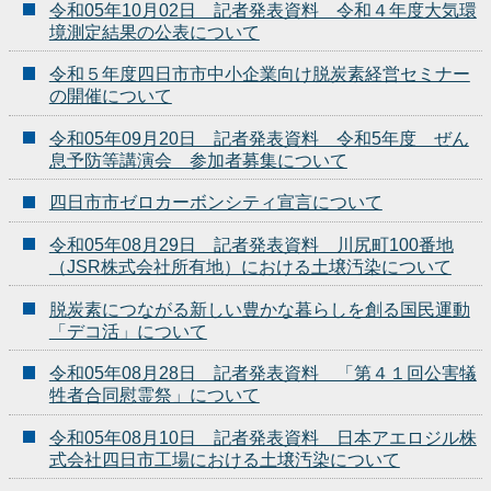
令和05年10月02日 記者発表資料 令和４年度大気環
境測定結果の公表について
令和５年度四日市市中小企業向け脱炭素経営セミナー
の開催について
令和05年09月20日 記者発表資料 令和5年度 ぜん
息予防等講演会 参加者募集について
四日市市ゼロカーボンシティ宣言について
令和05年08月29日 記者発表資料 川尻町100番地
（JSR株式会社所有地）における土壌汚染について
脱炭素につながる新しい豊かな暮らしを創る国民運動
「デコ活」について
令和05年08月28日 記者発表資料 「第４１回公害犠
牲者合同慰霊祭」について
令和05年08月10日 記者発表資料 日本アエロジル株
式会社四日市工場における土壌汚染について