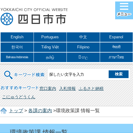
English
Portugues
中文
Espanol
한국어
Tiếng Việt
Filipino
नेपाली
தமிழ்
සිංහල
ภาษาไทย
Bahasa Indonesia
キーワード検索
おすすめキーワード
窓口案内
入札情報
ふるさと納税
こにゅうどうくん
トップ
>
各課の案内
>環境政策課 情報一覧
環境政策課 情報一覧