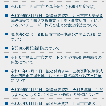
令和５年 四日市市の環境保全（令和４年度実績）
令和06年03月27日 記者発表資料 四日市市太陽光発
電設備等共同購入支援事業（工場・事業所向け）にお
けるアイチューザー株式会社との協定締結について
環境法令における四日市市電子申請システムの利用に
ついて
宅配便の再配達削減について
令和６年度四日市市スマートシティ構築促進補助金の
募集について
令和06年02月29日 記者発表資料 三菱瓦斯化学株式
会社四日市工場敷地における土壌汚染及び地下水汚染
について
令和06年02月22日 記者発表資料 令和５年度「こど
もよっかいちＣＯ₂ダイエット作戦」の開催について
令和06年01月18日 記者発表資料 四日市市別名五丁