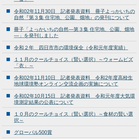
令和02年11月30日 記者発表資料 冊子よっかいちの
自然『第３集 住宅地、公園、畑地』の発刊について
冊子「よっかいちの自然―第３集 住宅地、公園、畑地
―」を発刊しました
令和２年 四日市市の環境保全（令和元年度実績）
１１月のクールチョイス（賢い選択）～ウォームビズ
「衣」～
令和02年11月10日 記者発表資料 令和2年度高校生
地球環境塾オンライン交流企画の実施について
令和02年10月15日 記者発表資料 令和元年度大気環
境測定結果の公表について
１０月のクールチョイス（賢い選択）～食材の賢い選
択～
グローバル500賞