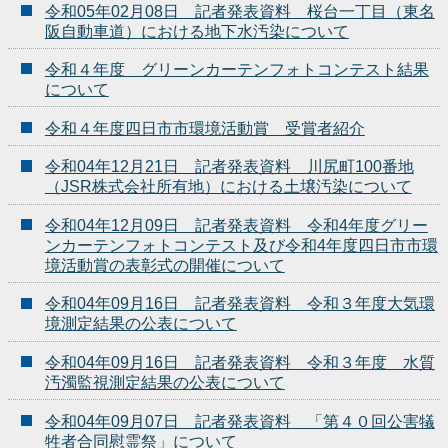
令和05年02月08日 記者発表資料 桜台一丁目（東名
阪自動車道）における地下水汚染について
令和４年度 グリーンカーテンフォトコンテスト結果
について
令和４年度四日市市環境活動賞 受賞者紹介
令和04年12月21日 記者発表資料 川尻町100番地
（JSR株式会社所有地）における土壌汚染について
令和04年12月09日 記者発表資料 令和4年度グリー
ンカーテンフォトコンテスト及び令和4年度四日市市環
境活動賞の表彰式の開催について
令和04年09月16日 記者発表資料 令和３年度大気環
境測定結果の公表について
令和04年09月16日 記者発表資料 令和３年度 水質
汚濁監視測定結果の公表について
令和04年09月07日 記者発表資料 「第４０回公害犠
牲者合同慰霊祭」について