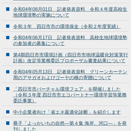
令和04年08月01日 記者発表資料 令和４年度高校生
地球環境塾の実施について
令和３年 四日市市の環境保全（令和２年度実績）
令和04年06月17日 記者発表資料 高校生地球環境塾
の参加者の募集について
第4期四日市市環境計画（四日市市地球温暖化対策実行
計画）改定等業務委託プロポーザル審査結果について
令和04年05月13日 記者発表資料 グリーンカーテン
用のアサガオおよびゴーヤの種の寄贈について
「四日市市バーチャル環境フェア」を開催しました
（令和３年度 四日市市エコパートナー環境学習等業務
委託事業）
中小企業者向け「省エネ最適化診断」を紹介します
冊子「よっかいちの自然―第４集 海岸、河口―」を発
刊しました