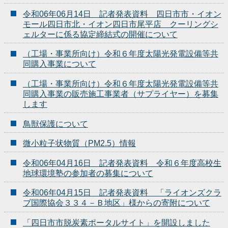
令和06年06月14日 記者発表資料 四日市市・イオン
モール四日市北・イオン四日市尾平店 クーリングシ
ェルターに係る協定締結式の開催について
（工場・事業所向け）令和６年度太陽光発電設備等共
同購入事業について
（工場・事業所向け）令和６年度太陽光発電設備等共
同購入事業の販売施工事業者（サプライヤー）を募集
します
鳥獣保護について
微小粒子状物質（PM2.5）情報
令和06年04月16日 記者発表資料 令和６年度高校生
地球環境塾の参加者の募集について
令和06年04月15日 記者発表資料 「ライオンズクラ
ブ国際協会３３４－Ｂ地区」様からの寄附について
「四日市市脱炭素ポータルサイト」を開設しました