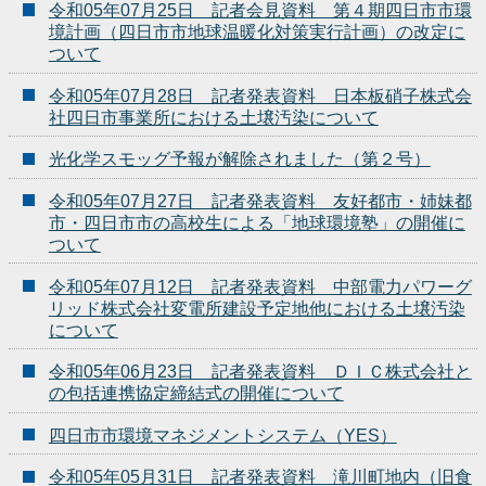
令和05年07月25日 記者会見資料 第４期四日市市環
境計画（四日市市地球温暖化対策実行計画）の改定に
ついて
令和05年07月28日 記者発表資料 日本板硝子株式会
社四日市事業所における土壌汚染について
光化学スモッグ予報が解除されました（第２号）
令和05年07月27日 記者発表資料 友好都市・姉妹都
市・四日市市の高校生による「地球環境塾」の開催に
ついて
令和05年07月12日 記者発表資料 中部電力パワーグ
リッド株式会社変電所建設予定地他における土壌汚染
について
令和05年06月23日 記者発表資料 ＤＩＣ株式会社と
の包括連携協定締結式の開催について
四日市市環境マネジメントシステム（YES）
令和05年05月31日 記者発表資料 滝川町地内（旧食