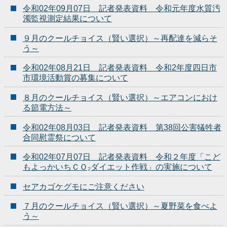
令和02年09月07日 記者発表資料 令和元年度水質汚
濁監視測定結果について
９月のクールチョイス（賢い選択）～再配達を減らそ
う～
令和02年08月21日 記者発表資料 令和2年度四日市
市環境活動賞の募集について
８月のクールチョイス（賢い選択）～エアコンにおけ
る節電方法～
令和02年08月03日 記者発表資料 第38回公害犠牲者
合同慰霊祭について
令和02年07月07日 記者発表資料 令和２年度「こど
もよっかいちＣＯ₂ダイエット作戦」の実施について
セアカゴケグモにご注意ください
７月のクールチョイス（賢い選択）～夏野菜を食べよ
う～